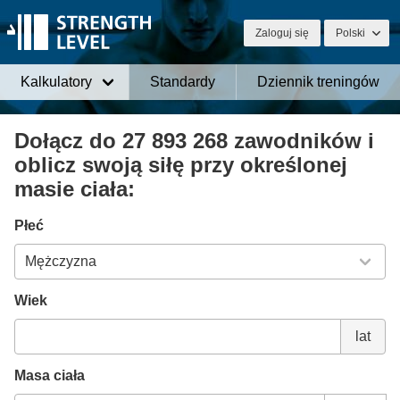
Zaloguj się
Polski
Kalkulatory
Standardy
Dziennik treningów
Kalkulator Strength Level (w
Dołącz do 27 893 268 zawodników i
oblicz swoją siłę przy określonej
masie ciała:
Płeć
Wiek
lat
Masa ciała