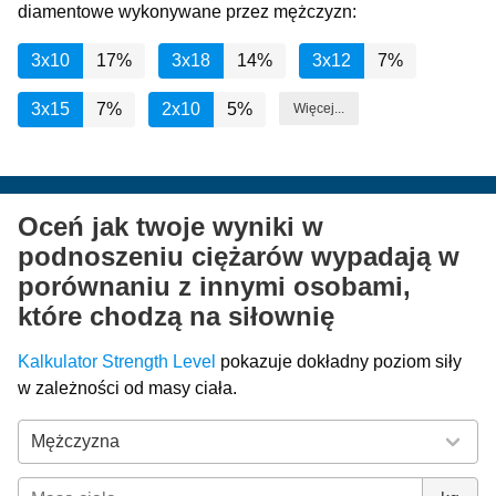
diamentowe wykonywane przez mężczyzn:
3x10
17%
3x18
14%
3x12
7%
3x15
7%
2x10
5%
Więcej...
Oceń jak twoje wyniki w
podnoszeniu ciężarów wypadają w
porównaniu z innymi osobami,
które chodzą na siłownię
Kalkulator Strength Level
pokazuje dokładny poziom siły
w zależności od masy ciała.