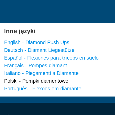
Inne języki
English
-
Diamond Push Ups
Deutsch
-
Diamant Liegestütze
Español
-
Flexiones para tríceps en suelo
Français
-
Pompes diamant
Italiano
-
Piegamenti a Diamante
Polski
-
Pompki diamentowe
Português
-
Flexões em diamante
Stopka