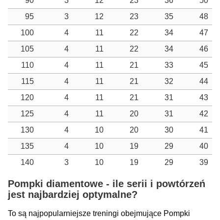
90
3
12
23
36
50
95
3
12
23
35
48
100
4
11
22
34
47
105
4
11
22
34
46
110
4
11
21
33
45
115
4
11
21
32
44
120
4
11
21
31
43
125
4
11
20
31
42
130
4
10
20
30
41
135
4
10
19
29
40
140
3
10
19
29
39
Pompki diamentowe - ile serii i powtórzeń
jest najbardziej optymalne?
To są najpopularniejsze treningi obejmujące Pompki