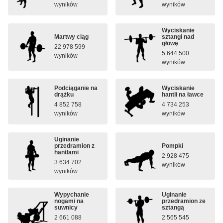
wyników
wyników
Wyciskanie
Martwy ciąg
sztangi nad
głowę
22 978 599
5 644 500
wyników
wyników
Podciąganie na
Wyciskanie
drążku
hantli na ławce
4 852 758
4 734 253
wyników
wyników
Uginanie
przedramion z
Pompki
hantlami
2 928 475
3 634 702
wyników
wyników
Wypychanie
Uginanie
nogami na
przedramion ze
suwnicy
sztangą
2 661 088
2 565 545