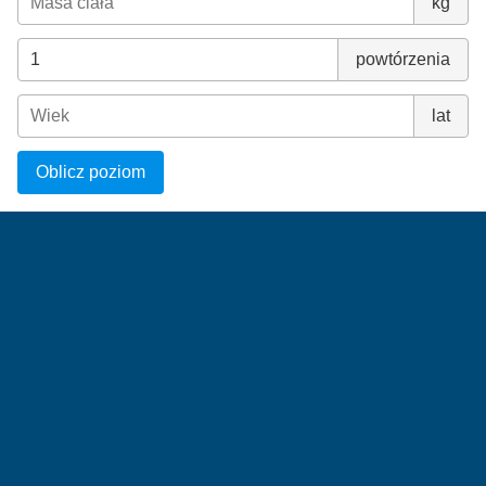
kg
powtórzenia
lat
Oblicz poziom