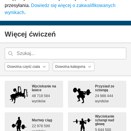
przesyłania.
Dowiedz się więcej o zakwalifikowanych
wynikach
.
Więcej ćwiczeń
Wyciskanie na
Przysiad ze
ławce
sztangą
48 718 584
24 988 444
wyników
wyników
Wyciskanie
Martwy ciąg
sztangi nad
głowę
22 978 599
5 644 500