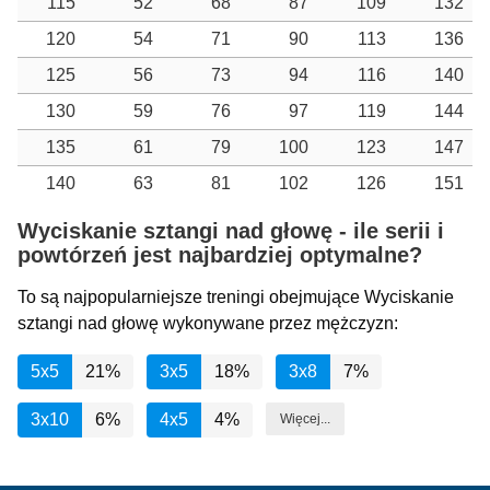
115
52
68
87
109
132
120
54
71
90
113
136
125
56
73
94
116
140
130
59
76
97
119
144
135
61
79
100
123
147
140
63
81
102
126
151
Wyciskanie sztangi nad głowę - ile serii i
powtórzeń jest najbardziej optymalne?
To są najpopularniejsze treningi obejmujące Wyciskanie
sztangi nad głowę wykonywane przez mężczyzn:
5x5
21%
3x5
18%
3x8
7%
3x10
6%
4x5
4%
Więcej...