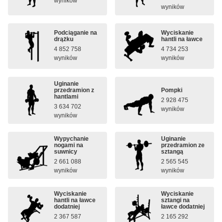
wyników
wyników
Podciąganie na
Wyciskanie
drążku
hantli na ławce
4 852 758
4 734 253
wyników
wyników
Uginanie
przedramion z
Pompki
hantlami
2 928 475
3 634 702
wyników
wyników
Wypychanie
Uginanie
nogami na
przedramion ze
suwnicy
sztangą
2 661 088
2 565 545
wyników
wyników
Wyciskanie
Wyciskanie
hantli na ławce
sztangi na
dodatniej
ławce dodatniej
2 367 587
2 165 292