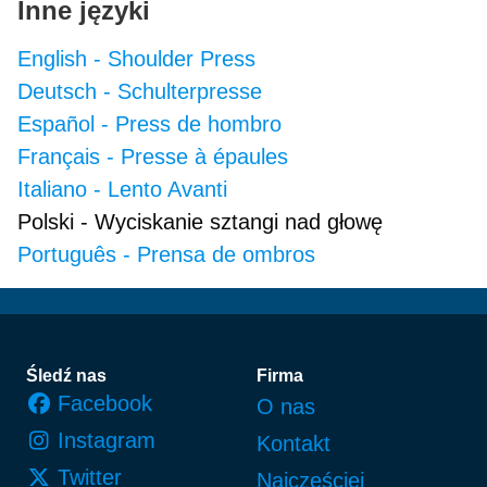
Inne języki
English
-
Shoulder Press
Deutsch
-
Schulterpresse
Español
-
Press de hombro
Français
-
Presse à épaules
Italiano
-
Lento Avanti
Polski
-
Wyciskanie sztangi nad głowę
Português
-
Prensa de ombros
Stopka
Śledź nas
Firma
Facebook
O nas
Instagram
Kontakt
Twitter
Najczęściej