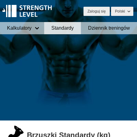
Zaloguj się
Polski
Kalkulatory
Standardy
Dziennik treningów
Brzuszki Standardy (kg)