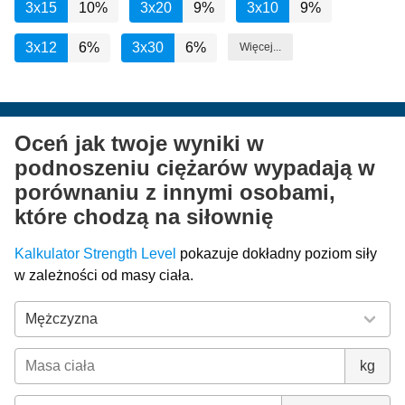
3x15
10%
3x20
9%
3x10
9%
3x12
6%
3x30
6%
Więcej...
Oceń jak twoje wyniki w
podnoszeniu ciężarów wypadają w
porównaniu z innymi osobami,
które chodzą na siłownię
Kalkulator Strength Level
pokazuje dokładny poziom siły
w zależności od masy ciała.
kg