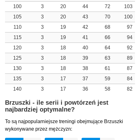
100
3
20
44
72
103
105
3
20
43
70
100
110
3
19
42
68
97
115
3
19
41
66
94
120
3
18
40
64
92
125
3
18
39
63
89
130
3
18
38
61
87
135
3
17
37
59
84
140
3
17
36
58
82
Brzuszki - ile serii i powtórzeń jest
najbardziej optymalne?
To są najpopularniejsze treningi obejmujące Brzuszki
wykonywane przez mężczyzn: