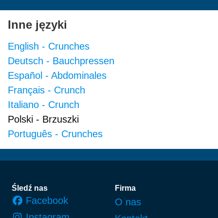
Inne języki
English
-
Crunches
Deutsch
-
Bauchpressen
Español
-
Abdominales
Français
-
Crunch
Italiano
-
Crunch
Polski
-
Brzuszki
Português
-
Crunches
Stopka
Śledź nas
Firma
Facebook
O nas
Instagram