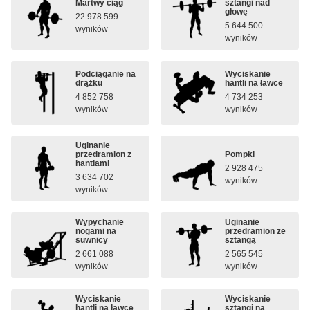
Martwy ciąg
sztangi nad
głowę
22 978 599
5 644 500
wyników
wyników
Podciąganie na
Wyciskanie
drążku
hantli na ławce
4 852 758
4 734 253
wyników
wyników
Uginanie
przedramion z
Pompki
hantlami
2 928 475
3 634 702
wyników
wyników
Wypychanie
Uginanie
nogami na
przedramion ze
suwnicy
sztangą
2 661 088
2 565 545
wyników
wyników
Wyciskanie
Wyciskanie
hantli na ławce
sztangi na