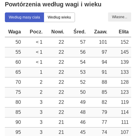
Powtórzenia według wagi i wieku
Własne...
Według masy ciała
Według wieku
Waga
Pocz.
Nowi.
Śred.
Zaaw.
Elita
50
< 1
22
57
101
152
55
< 1
22
56
97
145
60
< 1
22
54
94
139
65
1
22
53
91
133
70
2
22
52
88
128
75
2
22
50
85
123
80
3
22
49
82
119
85
3
22
48
79
114
90
3
21
46
77
111
95
3
21
45
74
107