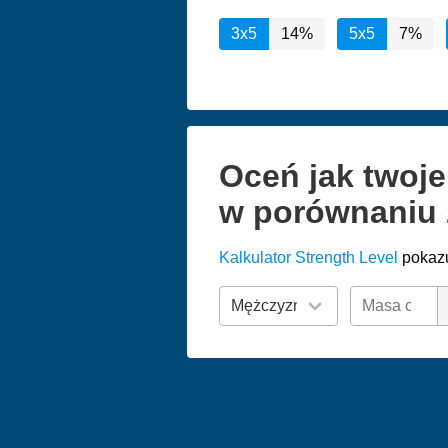
3x5
14%
5x5
7%
Oceń jak twoj
w porównaniu 
Kalkulator Strength Level
pokazu