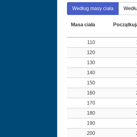
Według masy ciała
Wedłu
110
120
130
140
150
160
170
180
190
200