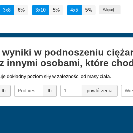
3x8
6%
3x10
5%
4x5
5%
Więcej...
e wyniki w podnoszeniu cięż
z innymi osobami, które chod
je dokładny poziom siły w zależności od masy ciała.
lb
lb
powtórzenia