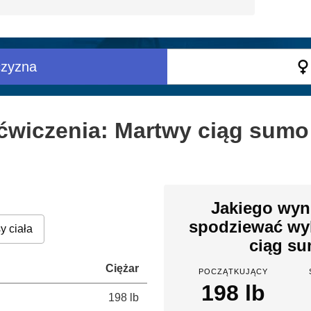
zyzna
 ćwiczenia: Martwy ciąg sumo
Jakiego wyn
spodziewać wy
y ciała
ciąg su
Ciężar
POCZĄTKUJĄCY
198 lb
198 lb