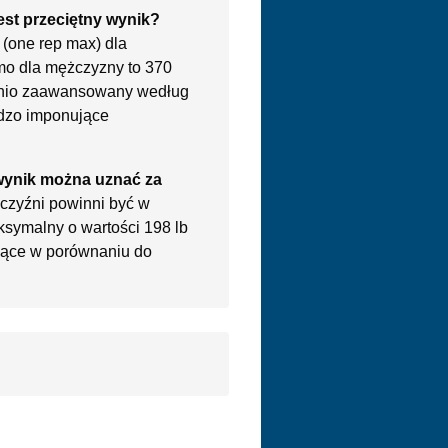
jest przeciętny wynik?
(one rep max) dla
mo dla mężczyzny to 370
ednio zaawansowany według
ardzo imponujące
 wynik można uznać za
czyźni powinni być w
ksymalny o wartości 198 lb
ujące w porównaniu do