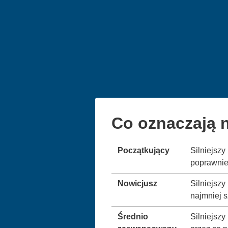
Co oznaczają n
Początkujący
Silniejsz
poprawnie 
Nowicjusz
Silniejszy
najmniej s
Średnio
Silniejsz