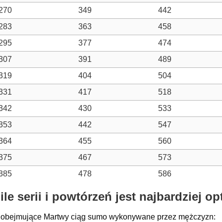
270
349
442
283
363
458
295
377
474
307
391
489
319
404
504
331
417
518
342
430
533
353
442
547
364
455
560
375
467
573
385
478
586
le serii i powtórzeń jest najbardziej o
gi obejmujące Martwy ciąg sumo wykonywane przez mężczyzn: