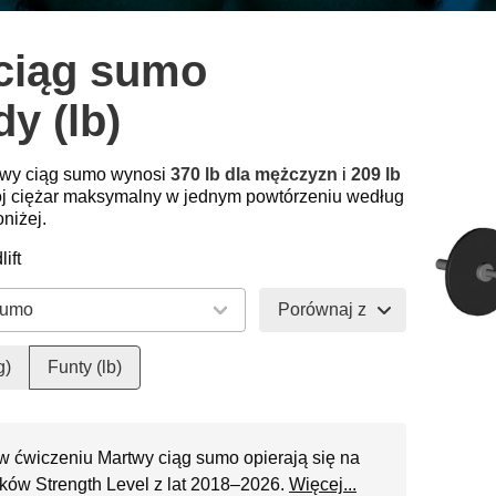
ciąg sumo
y (lb)
rtwy ciąg sumo wynosi
370 lb dla mężczyzn
i
209 lb
j ciężar maksymalny w jednym powtórzeniu według
niżej.
ift
Porównaj z
g)
Funty (lb)
w ćwiczeniu Martwy ciąg sumo opierają się na
ków Strength Level z lat 2018–2026.
Więcej...