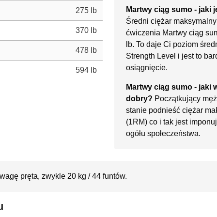
Martwy ciąg sumo - jaki 
275 lb
Średni ciężar maksymalny 
370 lb
ćwiczenia Martwy ciąg su
lb. To daje Ci poziom śr
478 lb
Strength Level i jest to b
osiągnięcie.
594 lb
Martwy ciąg sumo - jaki
dobry?
Początkujący męż
stanie podnieść ciężar ma
(1RM) co i tak jest impon
ogółu społeczeństwa.
wagę pręta, zwykle 20 kg / 44 funtów.
u