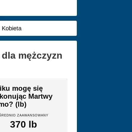
Kobieta
 dla mężczyzn
iku mogę się
konując Martwy
mo? (lb)
ŚREDNIO ZAAWANSOWANY
370 lb