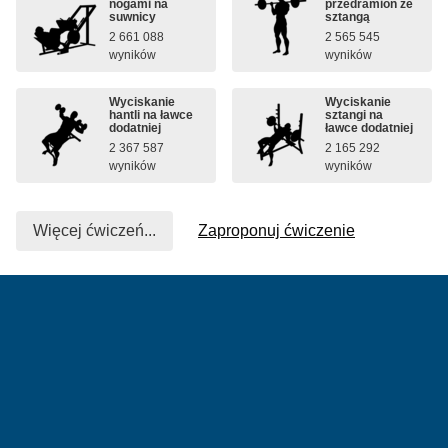
nogami na
przedramion ze
suwnicy
sztangą
2 661 088
2 565 545
wyników
wyników
Wyciskanie
Wyciskanie
hantli na ławce
sztangi na
dodatniej
ławce dodatniej
2 367 587
2 165 292
wyników
wyników
Więcej ćwiczeń...
Zaproponuj ćwiczenie