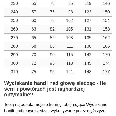
230
55
73
95
119
146
240
57
76
98
123
150
250
60
79
102
127
154
260
63
82
105
131
158
270
65
85
108
135
162
280
68
88
111
138
166
290
70
90
115
142
170
300
72
93
118
145
174
310
75
96
121
148
177
Wyciskanie hantli nad głowę siedząc - ile
serii i powtórzeń jest najbardziej
optymalne?
To są najpopularniejsze treningi obejmujące Wyciskanie
hantli nad głowę siedząc wykonywane przez mężczyzn: