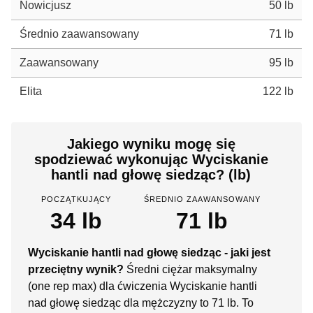
Nowicjusz
50 lb
Średnio zaawansowany
71 lb
Zaawansowany
95 lb
Elita
122 lb
Jakiego wyniku mogę się
spodziewać wykonując Wyciskanie
hantli nad głowę siedząc? (lb)
POCZĄTKUJĄCY
ŚREDNIO ZAAWANSOWANY
34 lb
71 lb
Wyciskanie hantli nad głowę siedząc - jaki jest
przeciętny wynik?
Średni ciężar maksymalny
(one rep max) dla ćwiczenia Wyciskanie hantli
nad głowę siedząc dla mężczyzny to 71 lb. To