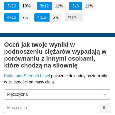
3x10
19%
3x12
11%
3x8
11%
4x10
7%
4x12
5%
Więcej...
Oceń jak twoje wyniki w
podnoszeniu ciężarów wypadają w
porównaniu z innymi osobami,
które chodzą na siłownię
Kalkulator Strength Level
pokazuje dokładny poziom siły
w zależności od masy ciała.
lb