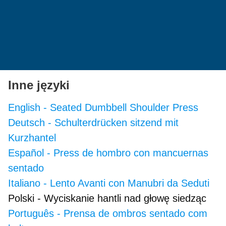
Inne języki
English
-
Seated Dumbbell Shoulder Press
Deutsch
-
Schulterdrücken sitzend mit
Kurzhantel
Español
-
Press de hombro con mancuernas
sentado
Italiano
-
Lento Avanti con Manubri da Seduti
Polski
-
Wyciskanie hantli nad głowę siedząc
Português
-
Prensa de ombros sentado com