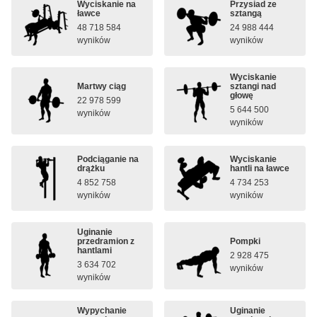
Wyciskanie na
Przysiad ze
ławce
sztangą
48 718 584
24 988 444
wyników
wyników
Wyciskanie
Martwy ciąg
sztangi nad
głowę
22 978 599
5 644 500
wyników
wyników
Podciąganie na
Wyciskanie
drążku
hantli na ławce
4 852 758
4 734 253
wyników
wyników
Uginanie
przedramion z
Pompki
hantlami
2 928 475
3 634 702
wyników
wyników
Wypychanie
Uginanie