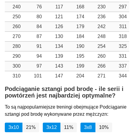
240
76
117
168
230
297
250
80
121
174
236
304
260
84
126
179
242
311
270
87
130
184
248
318
280
91
134
190
254
325
290
94
139
195
260
331
300
97
143
199
266
337
310
101
147
204
271
344
Podciąganie sztangi pod brodę - ile serii i
powtórzeń jest najbardziej optymalne?
To są najpopularniejsze treningi obejmujące Podciąganie
sztangi pod brodę wykonywane przez mężczyzn:
3x10
21%
3x12
11%
3x8
10%