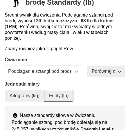
brodę Standardy (lb)
Średni wynik dla ćwiczenia Podciąganie sztangi pod
brodę wynosi
130 lb dla mężczyzn
i
68 lb dla kobiet
(1RM). Porównaj swój ciężar maksymalny w jednym
powtórzeniu według masy ciała i wieku w tabelach
poniżej.
Znany również jako: Upright Row
Ćwiczenie
Porównaj z
Jednostki miary
Kilogramy (kg)
Funty (lb)
Nasze standardy siłowe w ćwiczeniu
Podciąganie sztangi pod brodę opierają się na
245 057 wynikach użytkowników Strength Level z