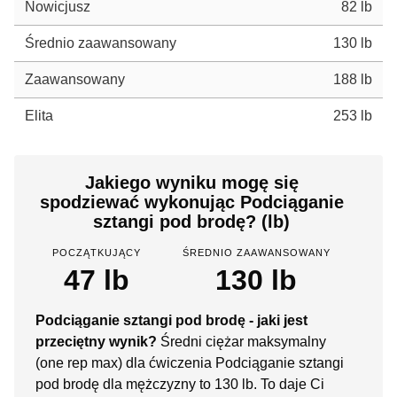
Nowicjusz
82 lb
Średnio zaawansowany
130 lb
Zaawansowany
188 lb
Elita
253 lb
Jakiego wyniku mogę się
spodziewać wykonując Podciąganie
sztangi pod brodę? (lb)
POCZĄTKUJĄCY
ŚREDNIO ZAAWANSOWANY
47 lb
130 lb
Podciąganie sztangi pod brodę - jaki jest
przeciętny wynik?
Średni ciężar maksymalny
(one rep max) dla ćwiczenia Podciąganie sztangi
pod brodę dla mężczyzny to 130 lb. To daje Ci