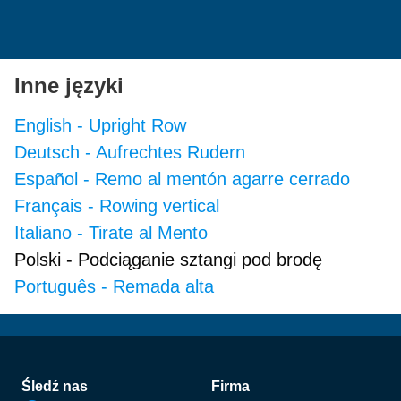
Inne języki
English
-
Upright Row
Deutsch
-
Aufrechtes Rudern
Español
-
Remo al mentón agarre cerrado
Français
-
Rowing vertical
Italiano
-
Tirate al Mento
Polski
-
Podciąganie sztangi pod brodę
Português
-
Remada alta
Stopka
Śledź nas
Firma