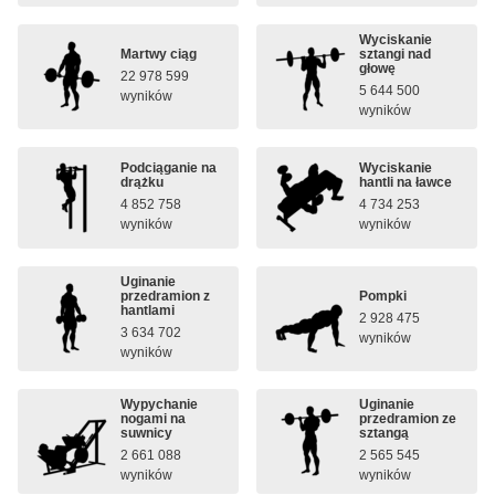
Wyciskanie
Martwy ciąg
sztangi nad
głowę
22 978 599
5 644 500
wyników
wyników
Podciąganie na
Wyciskanie
drążku
hantli na ławce
4 852 758
4 734 253
wyników
wyników
Uginanie
przedramion z
Pompki
hantlami
2 928 475
3 634 702
wyników
wyników
Wypychanie
Uginanie
nogami na
przedramion ze
suwnicy
sztangą
2 661 088
2 565 545
wyników
wyników