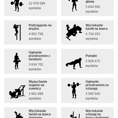
głowę
22 978 599
5 644 500
wyników
wyników
Podciąganie na
Wyciskanie
drążku
hantli na ławce
4 852 758
4 734 253
wyników
wyników
Uginanie
przedramion z
Pompki
hantlami
2 928 475
3 634 702
wyników
wyników
Wypychanie
Uginanie
nogami na
przedramion ze
suwnicy
sztangą
2 661 088
2 565 545
wyników
wyników
Wyciskanie
Wyciskanie
hantli na ławce
sztangi na
dodatniej
ławce dodatniej