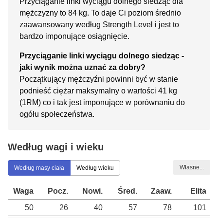
Przyciąganie linki wyciągu dolnego siedząc dla
mężczyzny to 84 kg. To daje Ci poziom średnio
zaawansowany według Strength Level i jest to
bardzo imponujące osiągnięcie.
Przyciąganie linki wyciągu dolnego siedząc -
jaki wynik można uznać za dobry?
Początkujący mężczyźni powinni być w stanie
podnieść ciężar maksymalny o wartości 41 kg
(1RM) co i tak jest imponujące w porównaniu do
ogółu społeczeństwa.
Według wagi i wieku
Własne...
Według masy ciała
Według wieku
Waga
Pocz.
Nowi.
Śred.
Zaaw.
Elita
50
26
40
57
78
101