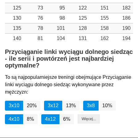
125
73
95
122
151
182
130
76
98
125
155
186
135
78
101
128
158
190
140
81
104
131
162
194
Przyciąganie linki wyciągu dolnego siedząc
- ile serii i powtórzeń jest najbardziej
optymalne?
To są najpopularniejsze treningi obejmujące Przyciąganie
linki wyciągu dolnego siedząc wykonywane przez
mężczyzn:
3x10
20%
3x12
13%
3x8
10%
4x10
8%
4x12
6%
Więcej...