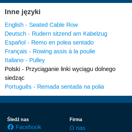
Inne języki
English
-
Seated Cable Row
Deutsch
-
Rudern sitzend am Kabelzug
Español
-
Remo en polea sentado
Français
-
Rowing assis à la poulie
Italiano
-
Pulley
Polski
-
Przyciąganie linki wyciągu dolnego
siedząc
Português
-
Remada sentada na polia
Stopka
Śledź nas
Firma
Facebook
O nas