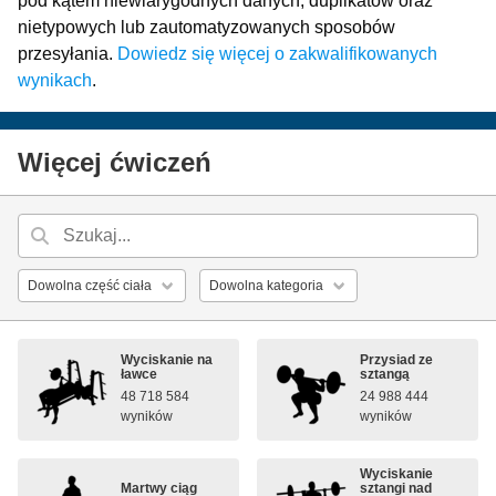
pod kątem niewiarygodnych danych, duplikatów oraz
nietypowych lub zautomatyzowanych sposobów
przesyłania.
Dowiedz się więcej o zakwalifikowanych
wynikach
.
Więcej ćwiczeń
Wyciskanie na
Przysiad ze
ławce
sztangą
48 718 584
24 988 444
wyników
wyników
Wyciskanie
Martwy ciąg
sztangi nad