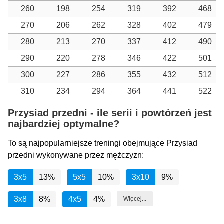
260
198
254
319
392
468
270
206
262
328
402
479
280
213
270
337
412
490
290
220
278
346
422
501
300
227
286
355
432
512
310
234
294
364
441
522
Przysiad przedni - ile serii i powtórzeń jest
najbardziej optymalne?
To są najpopularniejsze treningi obejmujące Przysiad
przedni wykonywane przez mężczyzn:
3x5
13%
5x5
10%
3x10
9%
3x8
8%
4x5
4%
Więcej...