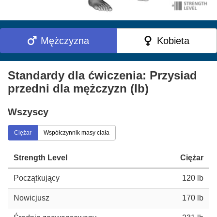
Mężczyzna
Kobieta
Standardy dla ćwiczenia: Przysiad
przedni dla mężczyzn (lb)
Wszyscy
Ciężar
Współczynnik masy ciała
Strength Level
Ciężar
Początkujący
120 lb
Nowicjusz
170 lb