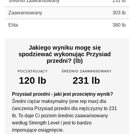
Średnio zaawansowany
231 lb
Zaawansowany
303 lb
Elita
380 lb
Jakiego wyniku mogę się
spodziewać wykonując Przysiad
przedni? (lb)
POCZĄTKUJĄCY
ŚREDNIO ZAAWANSOWANY
120 lb
231 lb
Przysiad przedni - jaki jest przeciętny wynik?
Średni ciężar maksymalny (one rep max) dla
ćwiczenia Przysiad przedni dla mężczyzny to 231
lb. To daje Ci poziom średnio zaawansowany
według Strength Level i jest to bardzo
imponujące osiągnięcie.