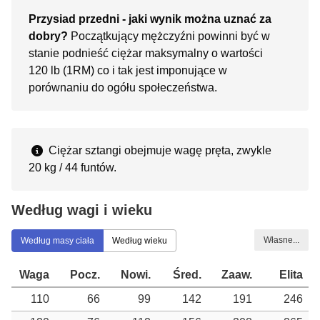
Przysiad przedni - jaki wynik można uznać za
dobry?
Początkujący mężczyźni powinni być w
stanie podnieść ciężar maksymalny o wartości
120 lb (1RM) co i tak jest imponujące w
porównaniu do ogółu społeczeństwa.
Ciężar sztangi obejmuje wagę pręta, zwykle
20 kg / 44 funtów.
Według wagi i wieku
Własne...
Według masy ciała
Według wieku
Waga
Pocz.
Nowi.
Śred.
Zaaw.
Elita
110
66
99
142
191
246