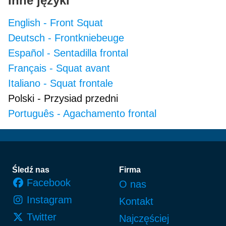
Inne języki
English
-
Front Squat
Deutsch
-
Frontkniebeuge
Español
-
Sentadilla frontal
Français
-
Squat avant
Italiano
-
Squat frontale
Polski
-
Przysiad przedni
Português
-
Agachamento frontal
Stopka
Śledź nas
Firma
Facebook
O nas
Instagram
Kontakt
Twitter
Najczęściej