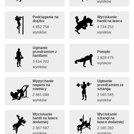
wyników
Podciąganie na
Wyciskanie
drążku
hantli na ławce
4 852 758
4 734 253
wyników
wyników
Uginanie
przedramion z
Pompki
hantlami
2 928 475
3 634 702
wyników
wyników
Wypychanie
Uginanie
nogami na
przedramion ze
suwnicy
sztangą
2 661 088
2 565 545
wyników
wyników
Wyciskanie
Wyciskanie
hantli na ławce
sztangi na
dodatniej
ławce dodatniej
2 367 587
2 165 292
wyników
wyników