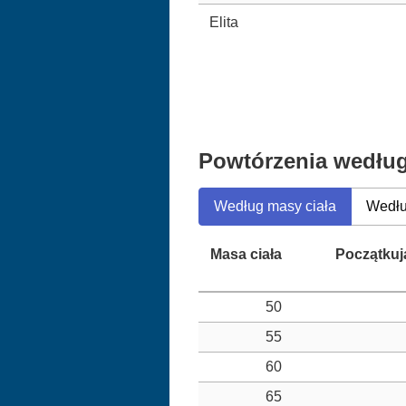
Elita
Powtórzenia według
Według masy ciała
Wedłu
50
55
60
65