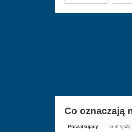
Co oznaczają n
Początkujący
Silniejsz