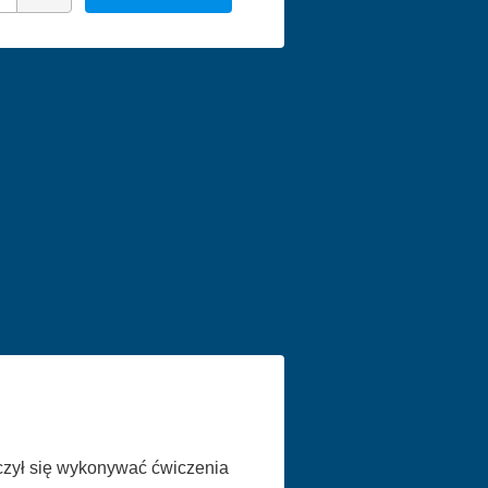
czył się wykonywać ćwiczenia