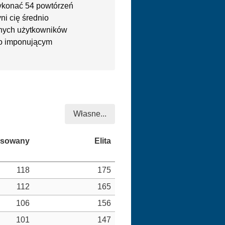
ykonać 54 powtórzeń
ni cię średnio
nych użytkowników
dzo imponującym
Własne...
118
175
112
165
106
156
101
147