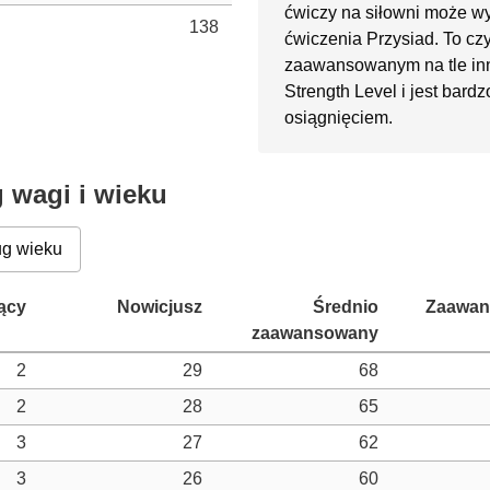
ćwiczy na siłowni może w
138
ćwiczenia Przysiad. To czy
zaawansowanym na tle in
Strength Level i jest bar
osiągnięciem.
 wagi i wieku
g wieku
2
29
68
2
28
65
3
27
62
3
26
60