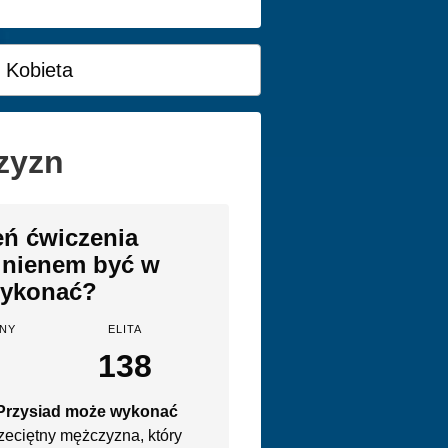
Kobieta
zyzn
eń ćwiczenia
inienem być w
wykonać?
NY
ELITA
138
 Przysiad może wykonać
zeciętny mężczyzna, który