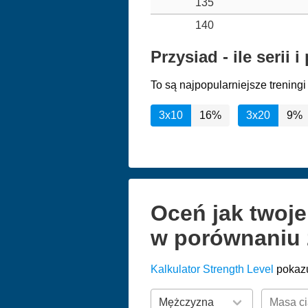
135
140
Przysiad - ile serii
To są najpopularniejsze trenin
3x10
16%
3x20
9%
Oceń jak twoj
w porównaniu 
Kalkulator Strength Level
pokazu