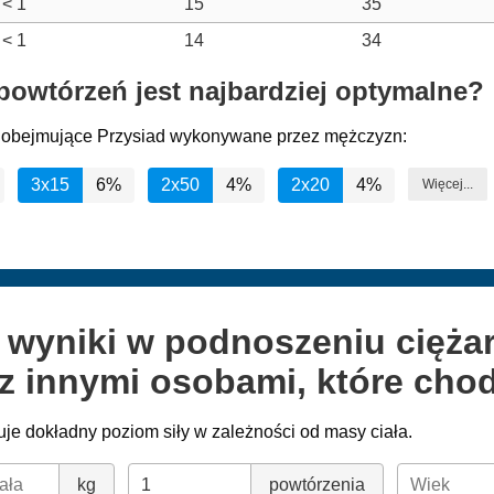
< 1
15
35
< 1
14
34
 i powtórzeń jest najbardziej optymalne?
gi obejmujące Przysiad wykonywane przez mężczyzn:
3x15
6%
2x50
4%
2x20
4%
Więcej...
e wyniki w podnoszeniu cięż
z innymi osobami, które chod
je dokładny poziom siły w zależności od masy ciała.
kg
powtórzenia