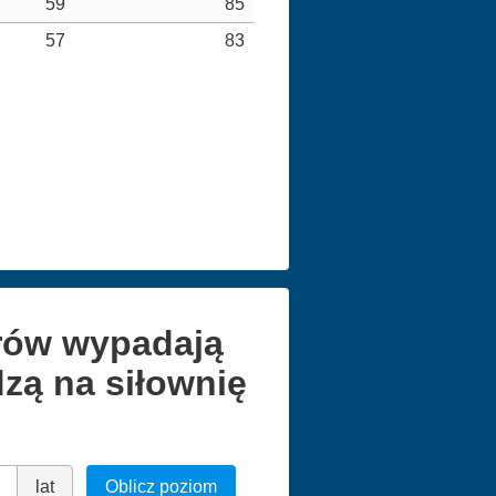
59
85
57
83
arów wypadają
zą na siłownię
lat
Oblicz poziom