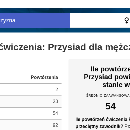
zyzna
ćwiczenia: Przysiad dla mężc
Ile powtórz
Przysiad pow
Powtórzenia
stanie 
2
ŚREDNIO ZAAWANSOWA
23
54
54
Ile powtórzeń ćwiczenia
92
przeciętny zawodnik?
Pr