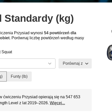
d Standardy (kg)
wiczenia Przysiad wynosi
54 powtórzeń dla
obiet
. Porównaj liczbę powtórzeń według masy
t Squat
Porównaj z
g)
Funty (lb)
w ćwiczeniu Przysiad opierają się na 547 653
ngth Level z lat 2019–2026.
Więcej...