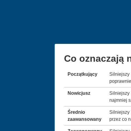
Co oznaczają n
Początkujący
Silniejsz
poprawnie 
Nowicjusz
Silniejszy
najmniej s
Średnio
Silniejsz
zaawansowany
przez co n