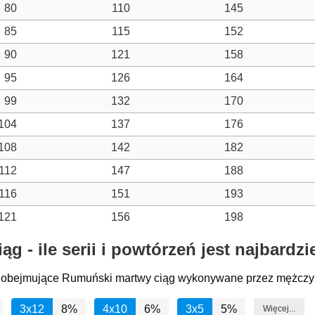
80
110
145
85
115
152
90
121
158
95
126
164
99
132
170
104
137
176
108
142
182
112
147
188
116
151
193
121
156
198
g - ile serii i powtórzeń jest najbardz
ngi obejmujące Rumuński martwy ciąg wykonywane przez mężczy
3x12
8%
4x10
6%
3x5
5%
Więcej...