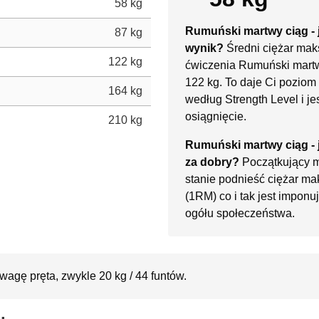
58 kg
Rumuński martwy ciąg - j
87 kg
wynik?
Średni ciężar mak
122 kg
ćwiczenia Rumuński martw
122 kg. To daje Ci pozio
164 kg
według Strength Level i je
osiągnięcie.
210 kg
Rumuński martwy ciąg - 
za dobry?
Początkujący 
stanie podnieść ciężar ma
(1RM) co i tak jest impon
ogółu społeczeństwa.
wagę pręta, zwykle 20 kg / 44 funtów.