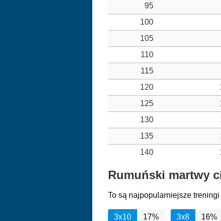
95
100
105
110
115
120
125
130
135
140
Rumuński martwy cią
To są najpopularniejsze treni
3x10
17%
3x8
16%