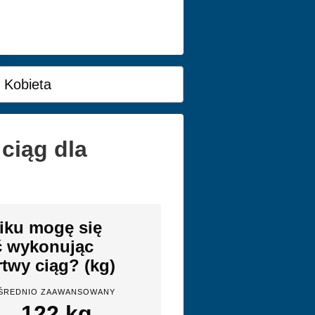
Kobieta
ciąg dla
iku mogę się
ć wykonując
twy ciąg? (kg)
ŚREDNIO ZAAWANSOWANY
122 kg