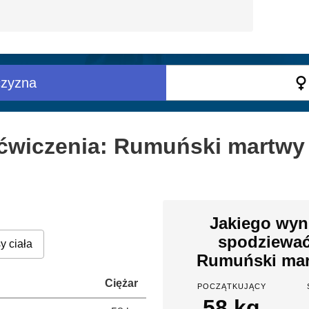
zyzna
ćwiczenia: Rumuński martwy 
Jakiego wyn
spodziewa
y ciała
Rumuński mar
Ciężar
POCZĄTKUJĄCY
58 kg