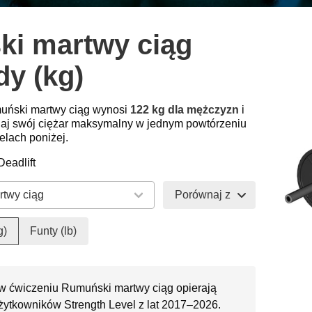
i martwy ciąg
dy (kg)
muński martwy ciąg wynosi
122 kg dla mężczyzn
i
aj swój ciężar maksymalny w jednym powtórzeniu
elach poniżej.
eadlift
Porównaj z
g)
Funty (lb)
w ćwiczeniu Rumuński martwy ciąg opierają
żytkowników Strength Level z lat 2017–2026.