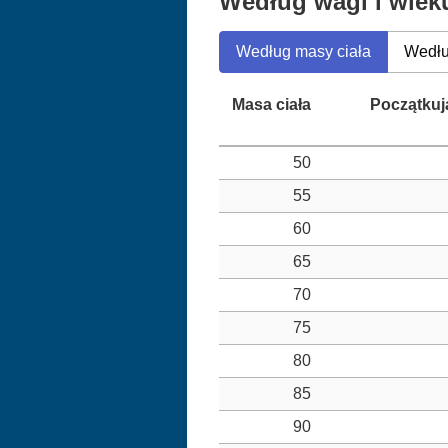
Według wagi i wiek
Według masy ciała
Wedłu
50
55
60
65
70
75
80
85
90