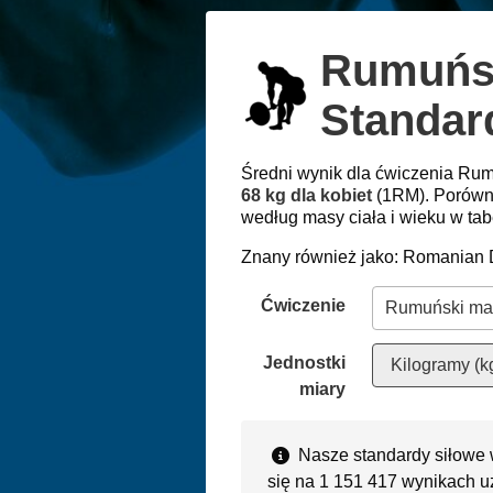
Rumuńsk
Standar
Średni wynik dla ćwiczenia Ru
68 kg dla kobiet
(1RM). Porówn
według masy ciała i wieku w tab
Znany również jako: Romanian D
Ćwiczenie
Jednostki
Kilogramy (k
miary
Nasze standardy siłowe 
się na 1 151 417 wynikach u