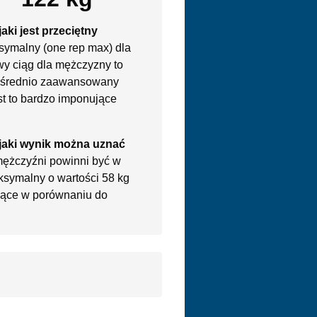
aki jest przeciętny
symalny (one rep max) dla
y ciąg dla mężczyzny to
m średnio zaawansowany
st to bardzo imponujące
jaki wynik można uznać
mężczyźni powinni być w
ksymalny o wartości 58 kg
ujące w porównaniu do