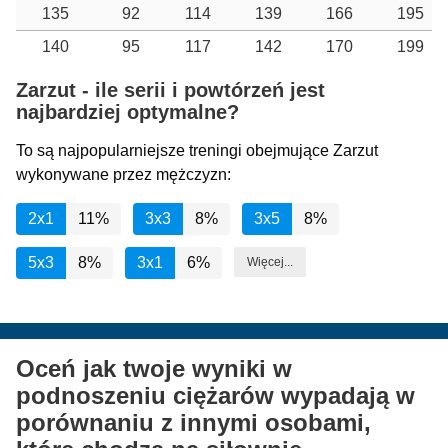
135
92
114
139
166
195
140
95
117
142
170
199
Zarzut - ile serii i powtórzeń jest
najbardziej optymalne?
To są najpopularniejsze treningi obejmujące Zarzut
wykonywane przez mężczyzn:
2x1
11%
3x3
8%
3x5
8%
5x3
8%
3x1
6%
Więcej...
Oceń jak twoje wyniki w
podnoszeniu ciężarów wypadają w
porównaniu z innymi osobami,