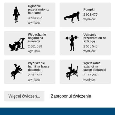
Uginanie
przedramion z
Pompki
hantlami
2 928 475
3 634 702
wyników
wyników
Wypychanie
Uginanie
nogami na
przedramion ze
suwnicy
sztangą
2 661 088
2 565 545
wyników
wyników
Wyciskanie
Wyciskanie
hantli na ławce
sztangi na
dodatniej
ławce dodatniej
2 367 587
2 165 292
wyników
wyników
Więcej ćwiczeń...
Zaproponuj ćwiczenie