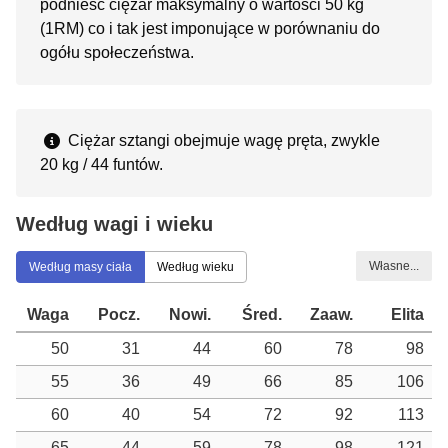
podnieść ciężar maksymalny o wartości 50 kg
(1RM) co i tak jest imponujące w porównaniu do
ogółu społeczeństwa.
Ciężar sztangi obejmuje wagę pręta, zwykle
20 kg / 44 funtów.
Według wagi i wieku
Własne...
Według masy ciała
Według wieku
Waga
Pocz.
Nowi.
Śred.
Zaaw.
Elita
50
31
44
60
78
98
55
36
49
66
85
106
60
40
54
72
92
113
65
44
59
78
98
121