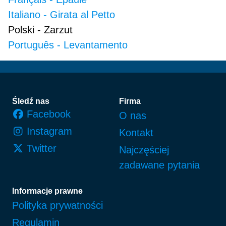
Italiano
-
Girata al Petto
Polski
-
Zarzut
Português
-
Levantamento
Stopka
Śledź nas
Firma
Facebook
O nas
Instagram
Kontakt
Twitter
Najczęściej
zadawane pytania
Informacje prawne
Polityka prywatności
Regulamin