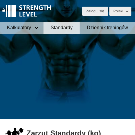
Zaloguj się
Polski
Kalkulatory
Standardy
Dziennik treningów
Zarzut Standardy (kg)