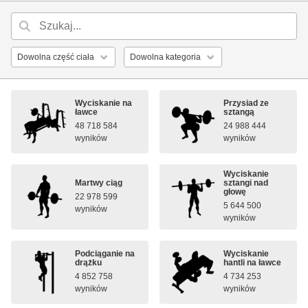
Wyciskanie na
Przysiad ze
ławce
sztangą
48 718 584
24 988 444
wyników
wyników
Wyciskanie
Martwy ciąg
sztangi nad
głowę
22 978 599
5 644 500
wyników
wyników
Podciąganie na
Wyciskanie
drążku
hantli na ławce
4 852 758
4 734 253
wyników
wyników